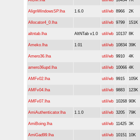
AlignWindowsSP.lha
1.6.0
util/wb
8966
2K
Allocator4_0.lha
util/wb
9799
151K
altntab.lha
AltNTab v1.0
util/wb
10137
8K
Ameko.lha
1.01
util/wb
10834
39K
Amero36.lha
util/wb
9910
4K
amero36upd.lha
util/wb
10066
4K
AMFv02.lha
util/wb
9915
105K
AMFv04.lha
util/wb
9883
123K
AMFv07.lha
util/wb
10268
90K
AmiAuthenticator.lha
1.1.0
util/wb
3205
79K
AmiBoing.lha
util/wb
11425
3K
AmiGad99.lha
util/wb
10151
10K