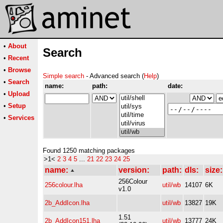
•
About
Search
•
Recent
•
Browse
Simple search
- Advanced search (
Help
)
•
Search
name:
path:
date:
•
Upload
•
Setup
•
Services
Found 1250 matching packages
>1<
2
3
4
5
...
21
22
23
24
25
name:
version:
path:
dls:
size:
256Colour
256colour.lha
util/wb
14107
6K
v1.0
2b_AddIcon.lha
util/wb
13827
19K
1.51
2b_AddIcon151.lha
util/wb
13777
24K