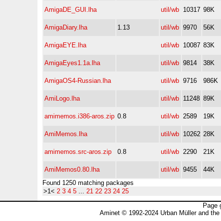
AmigaDE_GUI.lha
util/wb
10317
98K
AmigaDiary.lha
1.13
util/wb
9970
56K
AmigaEYE.lha
util/wb
10087
83K
AmigaEyes1.1a.lha
util/wb
9814
38K
AmigaOS4-Russian.lha
util/wb
9716
986K
AmiLogo.lha
util/wb
11248
89K
amimemos.i386-aros.zip
0.8
util/wb
2589
19K
AmiMemos.lha
util/wb
10262
28K
amimemos.src-aros.zip
0.8
util/wb
2290
21K
AmiMemos0.80.lha
util/wb
9455
44K
Found 1250 matching packages
>1<
2
3
4
5
...
21
22
23
24
25
Page 
Aminet © 1992-2024 Urban Müller and the