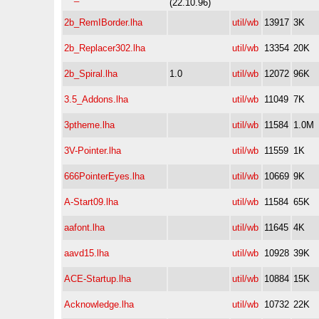
(22.10.96)
2b_RemIBorder.lha
util/wb
13917
3K
2b_Replacer302.lha
util/wb
13354
20K
2b_Spiral.lha
1.0
util/wb
12072
96K
3.5_Addons.lha
util/wb
11049
7K
3ptheme.lha
util/wb
11584
1.0M
3V-Pointer.lha
util/wb
11559
1K
666PointerEyes.lha
util/wb
10669
9K
A-Start09.lha
util/wb
11584
65K
aafont.lha
util/wb
11645
4K
aavd15.lha
util/wb
10928
39K
ACE-Startup.lha
util/wb
10884
15K
Acknowledge.lha
util/wb
10732
22K