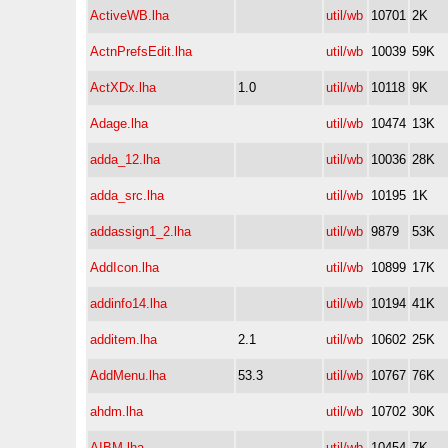
ActiveWB.lha
util/wb
10701
2K
ActnPrefsEdit.lha
util/wb
10039
59K
ActXDx.lha
1.0
util/wb
10118
9K
Adage.lha
util/wb
10474
13K
adda_12.lha
util/wb
10036
28K
adda_src.lha
util/wb
10195
1K
addassign1_2.lha
util/wb
9879
53K
AddIcon.lha
util/wb
10899
17K
addinfo14.lha
util/wb
10194
41K
additem.lha
2.1
util/wb
10602
25K
AddMenu.lha
53.3
util/wb
10767
76K
ahdm.lha
util/wb
10702
30K
AIBM.lha
util/wb
10454
7K