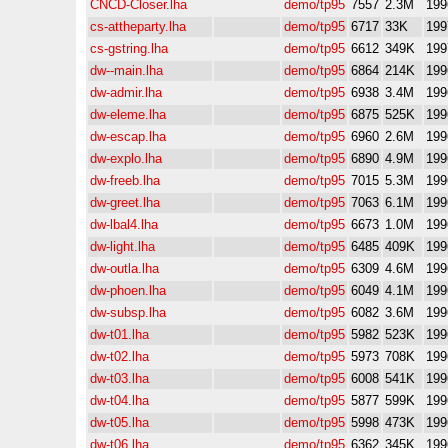
CNCD-Closer.lha
demo/tp95
7557
2.3M
199
cs-attheparty.lha
demo/tp95
6717
33K
199
cs-gstring.lha
demo/tp95
6612
349K
199
dw--main.lha
demo/tp95
6864
214K
199
dw-admir.lha
demo/tp95
6938
3.4M
199
dw-eleme.lha
demo/tp95
6875
525K
199
dw-escap.lha
demo/tp95
6960
2.6M
199
dw-explo.lha
demo/tp95
6890
4.9M
199
dw-freeb.lha
demo/tp95
7015
5.3M
199
dw-greet.lha
demo/tp95
7063
6.1M
199
dw-lbal4.lha
demo/tp95
6673
1.0M
199
dw-light.lha
demo/tp95
6485
409K
199
dw-outla.lha
demo/tp95
6309
4.6M
199
dw-phoen.lha
demo/tp95
6049
4.1M
199
dw-subsp.lha
demo/tp95
6082
3.6M
199
dw-t01.lha
demo/tp95
5982
523K
199
dw-t02.lha
demo/tp95
5973
708K
199
dw-t03.lha
demo/tp95
6008
541K
199
dw-t04.lha
demo/tp95
5877
599K
199
dw-t05.lha
demo/tp95
5998
473K
199
dw-t06.lha
demo/tp95
6362
345K
199