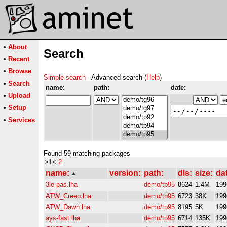
•
About
Search
•
Recent
•
Browse
Simple search
- Advanced search (
Help
)
•
Search
name:
path:
date:
•
Upload
•
Setup
•
Services
Found 59 matching packages
>1<
2
name:
version:
path:
dls:
size:
da
3le-pas.lha
demo/tp95
8624
1.4M
199
ATW_Creep.lha
demo/tp95
6723
38K
199
ATW_Dawn.lha
demo/tp95
8195
5K
199
ays-fast.lha
demo/tp95
6714
135K
199