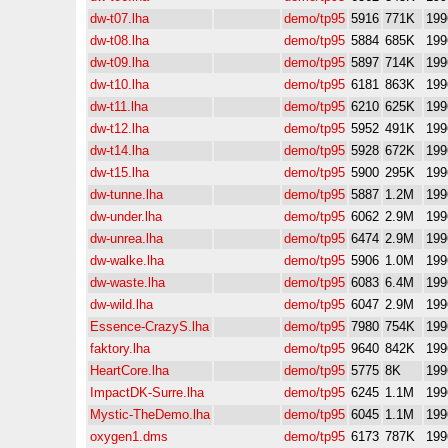
dw-t07.lha
demo/tp95
5916
771K
199
dw-t08.lha
demo/tp95
5884
685K
199
dw-t09.lha
demo/tp95
5897
714K
199
dw-t10.lha
demo/tp95
6181
863K
199
dw-t11.lha
demo/tp95
6210
625K
199
dw-t12.lha
demo/tp95
5952
491K
199
dw-t14.lha
demo/tp95
5928
672K
199
dw-t15.lha
demo/tp95
5900
295K
199
dw-tunne.lha
demo/tp95
5887
1.2M
199
dw-under.lha
demo/tp95
6062
2.9M
199
dw-unrea.lha
demo/tp95
6474
2.9M
199
dw-walke.lha
demo/tp95
5906
1.0M
199
dw-waste.lha
demo/tp95
6083
6.4M
199
dw-wild.lha
demo/tp95
6047
2.9M
199
Essence-CrazyS.lha
demo/tp95
7980
754K
199
faktory.lha
demo/tp95
9640
842K
199
HeartCore.lha
demo/tp95
5775
8K
199
ImpactDK-Surre.lha
demo/tp95
6245
1.1M
199
Mystic-TheDemo.lha
demo/tp95
6045
1.1M
199
oxygen1.dms
demo/tp95
6173
787K
199