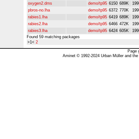
oxygen2.dms
demo/tp95
6150
689K
199
pbros-no.lha
demo/tp95
6372
770K
199
rabies1.lha
demo/tp95
6419
689K
199
rabies2.lha
demo/tp95
6466
472K
199
rabies3.lha
demo/tp95
6424
605K
199
Found 59 matching packages
>1<
2
Page 
Aminet © 1992-2024 Urban Müller and the