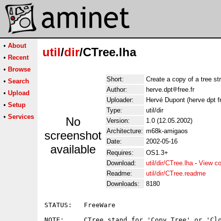
•
About
util
/
dir
/CTree.lha
•
Recent
•
Browse
Short:
Create a copy of a tree st
•
Search
Author:
herve.dpt
free.fr
•
Upload
Uploader:
Hervé Dupont (herve dpt fr
•
Setup
Type:
util/dir
•
Services
No
Version:
1.0 (12.05.2002)
Architecture:
m68k-amigaos
screenshot
Date:
2002-05-16
available
Requires:
OS1.3+
Download:
util/dir/CTree.lha
-
View co
Readme:
util/dir/CTree.readme
Downloads:
8180
STATUS:   FreeWare

NOTE:     CTree stand for 'Copy Tree' or 'Clo