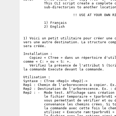
          This CLI script create a complete c
          sub-directories to another location
                        !! USE AT YOUR OWN RI
          1) Français

          2) English

1) Voici un petit utilitaire pour créer une c
vers une autre destination. La structure comp
sera créée.

Installation :

   Copiez « CTree » dans un répertoire d'util
comme « C: » ou « S: ».

   Vérifiez la présence de l'attribut S (Scri
la commande Execute devant la commande.

Utilisation :

Syntaxe : CTree <Rep1> <Rep2|->

Rep1 : Chemin de l'arborescence à copier. Ex.
Rep2 : Destination de l'arborescence. Ex. : d
Rep2 : -  Mode test. Affichage sans création 
          le fichier temporaire « tparbrv01 »
          vous permettant de vérifier et ou d
          convenance les chemins crées. Si to
          la commande avec cette fois le chem
          utilisez « Execute ram:tparbrv01 » 
          le fichier avec les actions ainsi m