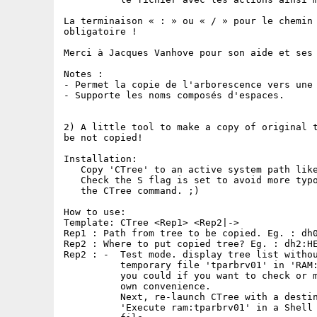
La terminaison « : » ou « / » pour le chemin 
obligatoire !

Merci à Jacques Vanhove pour son aide et ses 
Notes :

- Permet la copie de l'arborescence vers une 
- Supporte les noms composés d'espaces.

2) A little tool to make a copy of original t
be not copied!

Installation:

   Copy 'CTree' to an active system path like
   Check the S flag is set to avoid more typo
   the CTree command. ;)

How to use:

Template: CTree <Rep1> <Rep2|->

Rep1 : Path from tree to be copied. Eg. : dh0
Rep2 : Where to put copied tree? Eg. : dh2:HE
Rep2 : -  Test mode. display tree list withou
          temporary file 'tparbrv01' in 'RAM:
          you could if you want to check or m
          own convenience.

          Next, re-launch CTree with a destin
          'Execute ram:tparbrv01' in a Shell 