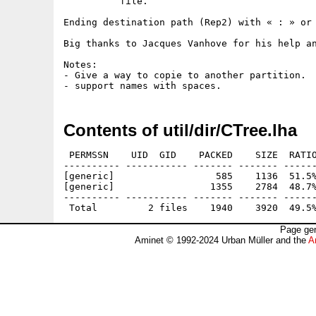
          file.

Ending destination path (Rep2) with « : » or 
Big thanks to Jacques Vanhove for his help an
Notes:

- Give a way to copie to another partition.

Contents of util/dir/CTree.lha
 PERMSSN    UID  GID    PACKED    SIZE  RATIO
---------- ----------- ------- ------- ------
[generic]                  585    1136  51.5%
[generic]                 1355    2784  48.7%
---------- ----------- ------- ------- ------
Page gen
Aminet © 1992-2024 Urban Müller and the
A