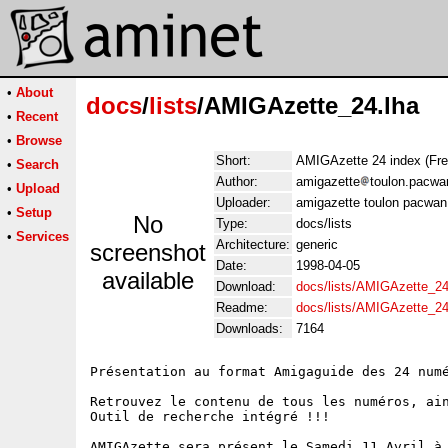
•
About
docs
/
lists
/AMIGAzette_24.lha
•
Recent
•
Browse
Short:
AMIGAzette 24 index (Fre
•
Search
Author:
amigazette
toulon.pacwa
•
Upload
Uploader:
amigazette toulon pacwan
•
Setup
No
Type:
docs/lists
•
Services
Architecture:
generic
screenshot
Date:
1998-04-05
available
Download:
docs/lists/AMIGAzette_24
Readme:
docs/lists/AMIGAzette_2
Downloads:
7164
Présentation au format Amigaguide des 24 numé
Retrouvez le contenu de tous les numéros, ain
Outil de recherche intégré !!!

AMIGAzette sera présent le Samedi 11 Avril à 