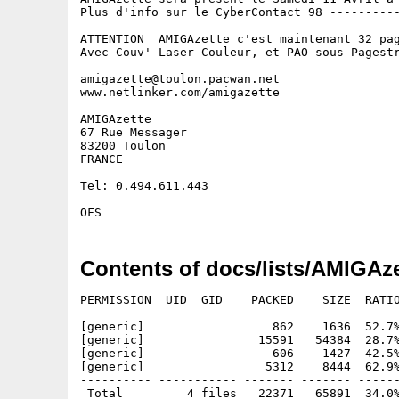
Plus d'info sur le CyberContact 98 ----------
ATTENTION  AMIGAzette c'est maintenant 32 pag
Avec Couv' Laser Couleur, et PAO sous Pagestr
amigazette@toulon.pacwan.net

www.netlinker.com/amigazette

AMIGAzette 

67 Rue Messager

83200 Toulon

FRANCE

Tel: 0.494.611.443

Contents of docs/lists/AMIGAze
PERMISSION  UID  GID    PACKED    SIZE  RATIO
---------- ----------- ------- ------- ------
[generic]                  862    1636  52.7%
[generic]                15591   54384  28.7%
[generic]                  606    1427  42.5%
[generic]                 5312    8444  62.9%
---------- ----------- ------- ------- ------