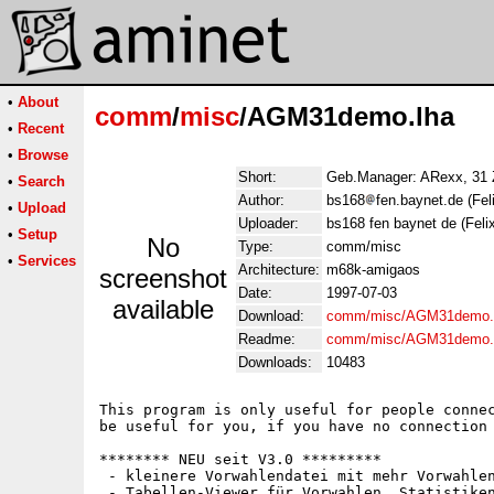
•
About
comm
/
misc
/AGM31demo.lha
•
Recent
•
Browse
Short:
Geb.Manager: ARexx, 31 Z
•
Search
Author:
bs168
fen.baynet.de (Fe
•
Upload
Uploader:
bs168 fen baynet de (Feli
•
Setup
No
Type:
comm/misc
•
Services
Architecture:
m68k-amigaos
screenshot
Date:
1997-07-03
available
Download:
comm/misc/AGM31demo.
Readme:
comm/misc/AGM31demo.
Downloads:
10483
This program is only useful for people connec
be useful for you, if you have no connection 
******** NEU seit V3.0 *********

 - kleinere Vorwahlendatei mit mehr Vorwahlen
 - Tabellen-Viewer für Vorwahlen, Statistiken