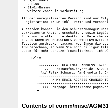
 - D1/D2 Mobil

 - E Plus

 - 01x0x-Nummern

 - weitere Zonen in Vorbereitung

(In der unregistrierten Version sind nur City
 Registration: 15 DM inkl. Porto und Versand)
Ausserdem können Sie den Gebührenmanager über
verkleinerte Ansicht umschalten, sowie Logbüc
Funktion in alle nur erdenklichen Bereiche ze
10.000 NUMMERN UMFASSENDES VORWAHLENVERZEICHN
Tabellen ausdrucken lassen, was Ihnen die Übe
AGM berechnen, ab wann Sie noch billiger tele
zudem für mehr Benutzerfreundlichkeit. Ich wü
   - Felix

        +--------->  NEW EMAIL ADDRESS: bs168
        |   //    bs168@fen.baynet.de, A1200/
        | \x/ Felix Schwarz, Am Gründla 3, D-
        +------------------------------------
        | ------> MY EMAIL ADDRESS CHANGED TO
        +------------------------------------
        |  >>> Homepage: http://home.pages.de
Contents of comm/misc/AGM3