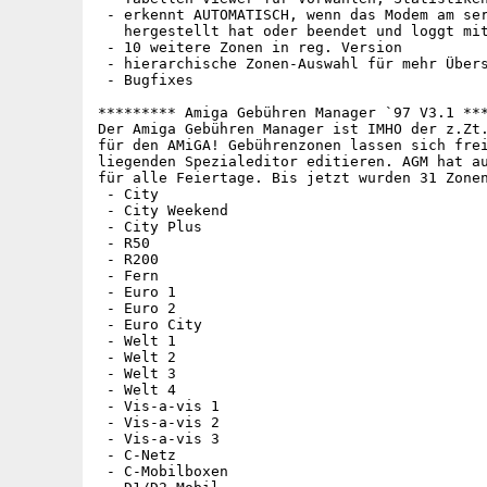
 - erkennt AUTOMATISCH, wenn das Modem am ser
   hergestellt hat oder beendet und loggt mit
 - 10 weitere Zonen in reg. Version

 - hierarchische Zonen-Auswahl für mehr Übers
 - Bugfixes

********* Amiga Gebühren Manager `97 V3.1 ***
Der Amiga Gebühren Manager ist IMHO der z.Zt.
für den AMiGA! Gebührenzonen lassen sich frei
liegenden Spezialeditor editieren. AGM hat au
für alle Feiertage. Bis jetzt wurden 31 Zonen
 - City

 - City Weekend

 - City Plus

 - R50

 - R200

 - Fern

 - Euro 1

 - Euro 2

 - Euro City

 - Welt 1

 - Welt 2

 - Welt 3

 - Welt 4

 - Vis-a-vis 1

 - Vis-a-vis 2

 - Vis-a-vis 3

 - C-Netz

 - C-Mobilboxen
