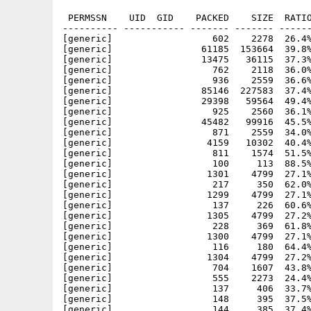
 PERMSSN    UID  GID    PACKED    SIZE  RATIO
---------- ----------- ------- ------- ------
[generic]                  602    2278  26.4%
[generic]                61185  153664  39.8%
[generic]                13475   36115  37.3%
[generic]                  762    2118  36.0%
[generic]                  936    2559  36.6%
[generic]                85146  227583  37.4%
[generic]                29398   59564  49.4%
[generic]                  925    2560  36.1%
[generic]                45482   99916  45.5%
[generic]                  871    2559  34.0%
[generic]                 4159   10302  40.4%
[generic]                  811    1574  51.5%
[generic]                  100     113  88.5%
[generic]                 1301    4799  27.1%
[generic]                  217     350  62.0%
[generic]                 1299    4799  27.1%
[generic]                  137     226  60.6%
[generic]                 1305    4799  27.2%
[generic]                  228     369  61.8%
[generic]                 1300    4799  27.1%
[generic]                  116     180  64.4%
[generic]                 1304    4799  27.2%
[generic]                  704    1607  43.8%
[generic]                  555    2273  24.4%
[generic]                  137     406  33.7%
[generic]                  148     395  37.5%
[generic]                  144     385  37.4%