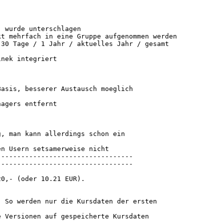
 wurde unterschlagen

t mehrfach in eine Gruppe aufgenommen werden

30 Tage / 1 Jahr / aktuelles Jahr / gesamt

nek integriert

asis, besserer Austausch moeglich

agers entfernt

, man kann allerdings schon ein

n Usern setsamerweise nicht

---------------------------------

---------------------------------

0,- (oder 10.21 EUR).



 So werden nur die Kursdaten der ersten

 Versionen auf gespeicherte Kursdaten
