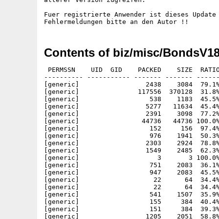
Fuer registrierte Anwender ist dieses Update 
Contents of biz/misc/BondsV18
 PERMSSN    UID  GID    PACKED    SIZE  RATIO     CRC       STAMP          NAME
---------- ----------- ------- ------- ------ ---------- ------------ -------------
[generic]                 2438    3084  79.1% -lh5- ba69 Aug 29  2000 BondsV1.80.info
[generic]               117556  370128  31.8% -lh5- 089d Jun  8  1999 BondsV1.80/Bonds
[generic]                  538    1183  45.5% -lh5- 8e9c Jun  8  1999 BondsV1.80/bonds.cfg
[generic]                 5277   11634  45.4% -lh5- fdce Jun  8  1999 BondsV1.80/bonds.gfx
[generic]                 2391    3098  77.2% -lh5- 2be3 Jun  8  1999 BondsV1.80/Bonds.info
[generic]                44736   44736 100.0% -lh0- ef6d Jan 19  2001 BondsV1.80/bonds.logo
[generic]                  152     156  97.4% -lh5- 59a0 Jun  8  1999 BondsV1.80/Bonds.pal
[generic]                  976    1941  50.3% -lh5- a9da Feb  2  2001 BondsV1.80/bonds.readme
[generic]                 2303    2924  78.8% -lh5- 9ce1 Jun  8  1999 BondsV1.80/Bonds.readme.info
[generic]                 1549    2485  62.3% -lh5- 6de5 Jun  8  1999 BondsV1.80/Charts.info
[generic]                    3       3 100.0% -lh0- 0e34 Jun  8  1999 BondsV1.80/Charts/1VALUE.COM AG.chart
[generic]                  751    2083  36.1% -lh5- 4c20 Jun  8  1999 BondsV1.80/Charts/5.375% Bund-Call.chart
[generic]                  947    2083  45.5% -lh5- 8336 Jun  8  1999 BondsV1.80/Charts/ABN AMRO .chart
[generic]                   22      64  34.4% -lh5- 7802 Mar 30  2000 BondsV1.80/Charts/ACM Asian Technologie.chart
[generic]                   22      64  34.4% -lh5- 7802 Mar 30  2000 BondsV1.80/Charts/ACM Developing Regional Market
[generic]                  541    1507  35.9% -lh5- 05b1 Jun  8  1999 BondsV1.80/Charts/ACM GGT.chart
[generic]                  155     384  40.4% -lh5- a9da Apr  9  2000 BondsV1.80/Charts/ACM Int. Healthcare.chart
[generic]                  151     384  39.3% -lh5- 10b7 Apr  9  2000 BondsV1.80/Charts/ACM Int. Technologie.chart
[generic]                 1205    2051  58.8% -lh5- 8b19 Jun  8  1999 BondsV1.80/Charts/ADIDAS-SALOMON AG.chart
[generic]                 1060    2051  51.7% -lh5- 7460 Jun  8  1999 BondsV1.80/Charts/ADLINK INTERNET AG.chart
[generic]                 1062    2051  51.8% -lh5- b4ca Jun  8  1999 BondsV1.80/Charts/ADORI AG.chart
[generic]                  228     355  64.2% -lh5- 045d Jun  8  1999 BondsV1.80/Charts/ADVA AG OPTICAL NETWORKING AKT
[generic]                  147     259  56.8% -lh5- 6f75 Jun  8  1999 BondsV1.80/Charts/ADVANCED MICRO DEVICES  DL-.01
[generic]                 1017    2051  49.6% -lh5- 761e Jun  8  1999 BondsV1.80/Charts/AEGON NV.chart
[generic]                 2044    4323  47.3% -lh5- 2371 Jun  8  1999 BondsV1.80/Charts/AGIV AG O.N..chart
[generic]                  297     544  54.6% -lh5- 171e Mar 14  2000 BondsV1.80/Charts/Agiv.chart
[generic]                  912    2051  44.5% -lh5- 41b0 Jun  8  1999 BondsV1.80/Charts/AHOLD. KON..chart
[generic]                  825    2051  40.2% -lh5- f4fe Jun  8  1999 BondsV1.80/Charts/AIR LIQUIDE.chart
[generic]                  170     352  48.3% -lh5- f429 Apr  9  2000 BondsV1.80/Charts/Akkumula.chart
[generic]                 1075    2051  52.4% -lh5- e320 Jun  8  1999 BondsV1.80/Charts/ALCATEL S.A..chart
[generic]                  644    2051  31.4% -lh5- a6b9 Jun  8  1999 BondsV1.80/Charts/ALLG.ALPENWASSER AG   SVG.char
[generic]                   32      32 100.0% -lh0- 6d3f Mar 23  2000 BondsV1.80/Charts/ALLIANZ AG O.N..chart
[generic]                  322     608  53.0% -lh5- ced7 Mar 14  2000 BondsV1.80/Charts/Allianz Holding.chart
[generic]                 1740    3587  48.5% -lh5- 55d8 Jun  8  1999 BondsV1.80/Charts/ALLIANZ.chart
[generic]                  801    1475  54.3% -lh5- 2ec6 Jun  8  1999 BondsV1.80/Charts/ALPHAFORM AG.chart
[generic]                    3       3 100.0% -lh0- 0e34 Jun  8  1999 BondsV1.80/Charts/Alsa-Euro-Cash-Renten.chart
[generic]                  335     515  65.0% -lh5- 4c05 Jun  8  1999 BondsV1.80/Charts/ALTANA AG DM 5.chart
[generic]                 1088    2051  53.0% -lh5- 3541 Jun  8  1999 BondsV1.80/Charts/AMAZON.COM.chart
[generic]                  226     387  58.4% -lh5- 9ddb Jun  8  1999 BondsV1.80/Charts/AMB.chart
[generic]                 1130    2051  55.1% -lh5- 79df Jun  8  1999 BondsV1.80/Charts/ANTWERPES AG.chart
[generic]                 1123    2051  54.8% -lh5- f352 Jun  8  1999 BondsV1.80/Charts/ARBO MEDIA.NET AG.chart
[generic]                  992    2051  48.4% -lh5- 6f15 Jun  8  1999 BondsV1.80/Charts/ASCLEPION-MEDITEC.chart
[generic]                  452    2051  22.0% -lh5- 2ffc Jun  8  1999 BondsV1.80/Charts/ASSICURAZIONI GENERALI S.P.A. 
[generic]                  911    3811  23.9% -lh5- 7cc7 Jun  8  1999 BondsV1.80/Charts/AUDI AG.chart
[generic]                  276     515  53.6% -lh5- f2c8 Jun  8  1999 BondsV1.80/Charts/AVA ALLGEMEINE HANDELSGES..cha
[generic]                 1011    2051  49.3% -lh5- cd84 Jun  8  1999 BondsV1.80/Charts/AVENTIS S.A. ACTIONS EO 3. 82.
[generic]                  709    2051  34.6% -lh5- cec7 Jun  8  1999 BondsV1.80/Charts/AXA-UAP S.A..chart
[generic]                  317     515  61.6% -lh5- a762 Jun  8  1999 BondsV1.80/Charts/BAADER WERTPAPIERHANDELSBANK A
[generic]                 3742    9795  38.2% -lh5- d3d0 Jun  8  1999 BondsV1.80/Charts/BABCOCK BORSIG AG O.N..chart
[generic]                  304     608  50.0% -lh5- 3615 Mar 14  2000 BondsV1.80/Charts/Babcock Borsig.chart
[generic]                  133     515  25.8% -lh5- 1e8a Jun  8  1999 BondsV1.80/Charts/BANCO BILBAO VIZ.ARGENT.(BBVA)
[generic]                  265     515  51.5% -lh5- 4498 Jun 