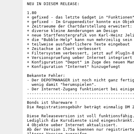
NEU IN DIESEM RELEASE:

1.80

+ gefixed - das letzte Gadget in "Funktionen"
+ gefixed - Im Gruppeneditor konnte ein Objek
+ Zeitraeume der Chartdarstellung erweitert: 
+ diverse kleine Aenderungen am Design

+ neue Startfenstergrafik von Karl-Heinz Jeli
+ die "Bubble-Help" kann nun mehrzeilig sein

+ teilweise ausfuehrlichere Texte eingebaut

+ Zeitachse im Chart verbessert

+ Filtersystem verbessert, jetzt auf PlugIn-B
+ Versionspruefung ueber Internet integriert

+ Konfiguration "Depot" im Zuge des neuen Man
+ Konfiguration "Internet" hinzugefuegt

Bekannte Fehler:

- Der DEPOTMANAGER ist noch nicht ganz fertig
  wenig damit "herumspielen".

- Der Internet-Zugang funktioniert bei einige
---------------------------------------------
---------------------------------------------
Bonds ist Shareware !

Die Registrationsgebühr beträgt einmalig DM 2
Diese Releaseversion ist voll funktionsfähig.
Lediglich die Kursdienste sind eingeschränkt.
4 Objekte ueber Internet aktualisiert.

Ab der Version 1.75a koennen nur registrierte
älterer Version zugreifen.
