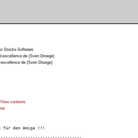
an Stocks-Software
-excellence.de (Sven Droege)
excellence de (Sven Droege)
-
View contents
dme
 für den Amiga !!!

---------------------------------
