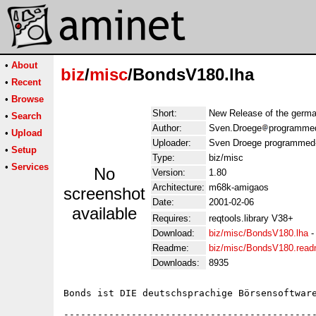
•
About
biz
/
misc
/BondsV180.lha
•
Recent
•
Browse
Short:
New Release of the germ
•
Search
Author:
Sven.Droege
programmed
•
Upload
Uploader:
Sven Droege programmed-
•
Setup
Type:
biz/misc
•
Services
No
Version:
1.80
Architecture:
m68k-amigaos
screenshot
Date:
2001-02-06
available
Requires:
reqtools.library V38+
Download:
biz/misc/BondsV180.lha
Readme:
biz/misc/BondsV180.rea
Downloads:
8935
Bonds ist DIE deutschsprachige Börsensoftware
---------------------------------------------